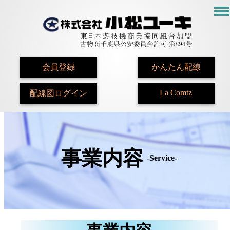
会員登録
かんたん配線
La Comtz
配線図ログイン
事業内容
-Service-