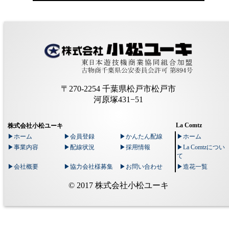
〒270-2254 千葉県松戸市松戸市
河原塚431−51
La Comtz
株式会社小松ユーキ
▶︎ホーム
▶︎会員登録
▶︎かんたん配線
▶︎ホーム
▶︎事業内容
▶︎配線状況
▶︎採用情報
▶︎La Comtzについ
て
▶︎会社概要
▶︎協力会社様募集
▶︎お問い合わせ
▶︎造花一覧
© 2017 株式会社小松ユーキ