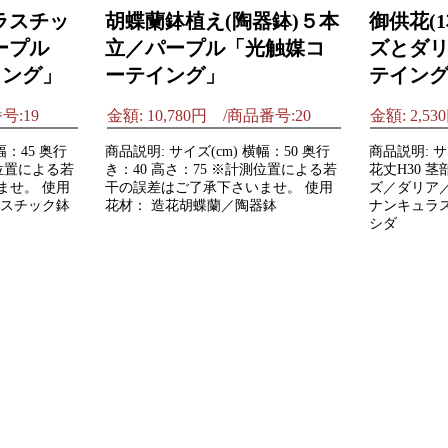
ラスチッ
胡蝶蘭鉢植え(陶器鉢)５本
御供花(
ープル
立／パープル「光触媒コ
ズとダ
イング」
ーテイング」
テイン
号:19
金額: 10,780円 /商品番号:20
金額: 2,5
幅：45 奥行
商品説明: サイズ(cm) 横幅：50 奥行
商品説明: サイズ
測位置による若
き：40 高さ：75 ※計測位置による若
花丈H30 茎
ませ。 使用
干の誤差はご了承下さいませ。 使用
ズ／ダリア
ラスチック鉢
花材： 造花胡蝶蘭／陶器鉢
ナンキュラ
シダ