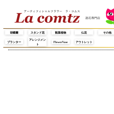
胡蝶蘭
スタンド花
観葉植物
仏花
その他
アレンジメン
プランター
FlowerVase
アウトレット
ト