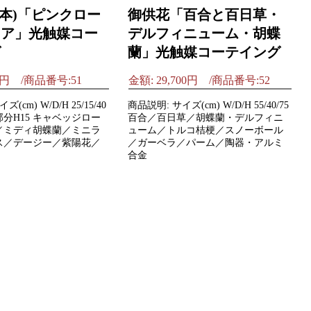
1本)「ピンクロー
御供花「百合と百日草・
リア」光触媒コー
デルフィニューム・胡蝶
グ
蘭」光触媒コーテイング
30円 /商品番号:51
金額: 29,700円 /商品番号:52
(cm) W/D/H 25/15/40
商品説明: サイズ(cm) W/D/H 55/40/75
部分H15 キャベッジロー
百合／百日草／胡蝶蘭・デルフィニ
／ミディ胡蝶蘭／ミニラ
ューム／トルコ桔梗／スノーボール
ス／デージー／紫陽花／
／ガーベラ／パーム／陶器・アルミ
合金