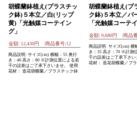
胡蝶蘭鉢植え(プラスチッ
胡蝶蘭鉢植え(プ
ク鉢)５本立／白(リップ
ク鉢)５本立／パ
黄)「光触媒コーテイン
「光触媒コーテ
グ」
金額: 9,680円 /商品番
金額: 12,430円 /商品番号:12
商品説明: サイズ(cm) 横
き：35 高さ：70 ※計
商品説明: サイズ(cm) 横幅：55 奥行
干の誤差はご了承下さい
き：40 高さ：80 ※計測位置による若
花材： 造花胡蝶蘭／プ
干の誤差はご了承下さいませ。 使用
花材： 造花胡蝶蘭／プラスチック鉢