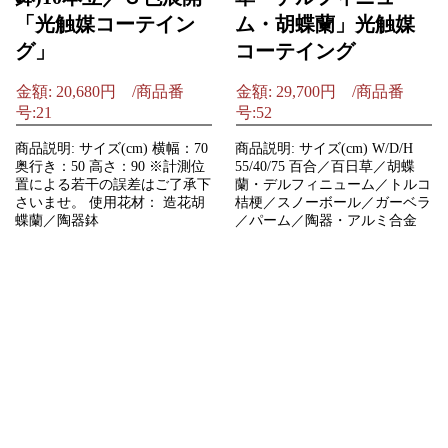
「光触媒コーテイン
ム・胡蝶蘭」光触媒
グ」
コーテイング
金額: 20,680円 /商品番
金額: 29,700円 /商品番
号:21
号:52
商品説明: サイズ(cm) 横幅：70
商品説明: サイズ(cm) W/D/H
奥行き：50 高さ：90 ※計測位
55/40/75 百合／百日草／胡蝶
置による若干の誤差はご了承下
蘭・デルフィニューム／トルコ
さいませ。 使用花材： 造花胡
桔梗／スノーボール／ガーベラ
蝶蘭／陶器鉢
／パーム／陶器・アルミ合金