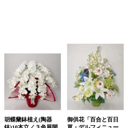
胡蝶蘭鉢植え(陶器
御供花「百合と百日
鉢)10本立／３色展開
草・デルフィニュー