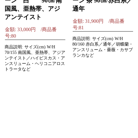
ーン 白 90㎝/南
ーン 茶 90㎝/赤白系／
国風、亜熱帯、アジ
通年
アンテイスト
金額: 31,900円 /商品番
号:81
金額: 33,000円 /商品番
号:80
商品説明: サイズ(cm) W/H
80/160 赤白系／通年／胡蝶蘭・
商品説明: サイズ(cm) W/H
アンスリューム・薔薇・カサブ
70/155 南国風、亜熱帯、アジア
ランカなど
ンテイスト／ハイビスカス・ア
ンスリューム・ヘリコニアロス
トラータなど