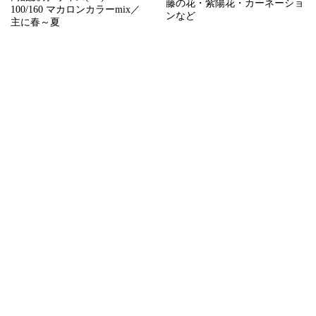
藤の花・紫陽花・カーネーショ
100/160 マカロンカラーmix／
ンなど
主に春～夏