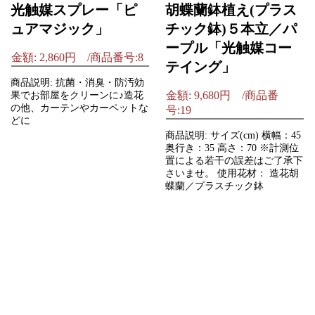
光触媒スプレー「ピ
胡蝶蘭鉢植え(プラス
ュアマジック」
チック鉢)５本立／パ
ープル「光触媒コー
金額: 2,860円 /商品番号:8
テイング」
商品説明: 抗菌・消臭・防汚効
金額: 9,680円 /商品番
果でお部屋をクリーンに♪造花
の他、カーテンやカーペットな
号:19
どに
商品説明: サイズ(cm) 横幅：45
奥行き：35 高さ：70 ※計測位
置による若干の誤差はご了承下
さいませ。 使用花材： 造花胡
蝶蘭／プラスチック鉢