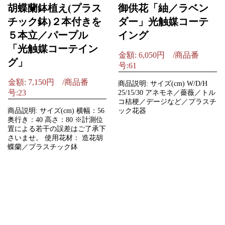
胡蝶蘭鉢植え(プラス
御供花「紬／ラベン
チック鉢)２本付きを
ダー」光触媒コーテ
５本立／パープル
イング
「光触媒コーテイン
金額: 6,050円 /商品番
グ」
号:61
金額: 7,150円 /商品番
商品説明: サイズ(cm) W/D/H
号:23
25/15/30 アネモネ／薔薇／トル
コ桔梗／デージなど／プラスチ
商品説明: サイズ(cm) 横幅：56
ック花器
奥行き：40 高さ：80 ※計測位
置による若干の誤差はご了承下
さいませ。 使用花材： 造花胡
蝶蘭／プラスチック鉢