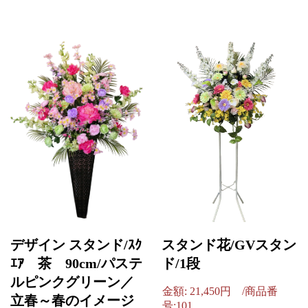
デザイン スタンド/ｽｸ
スタンド花/GVスタン
ｴｱ 茶 90cm/パステ
ド/1段
ルピンクグリーン／
金額: 21,450円 /商品番
立春～春のイメージ
号:101