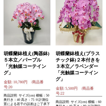
胡蝶蘭鉢植え(陶器鉢)
胡蝶蘭鉢植え(プラス
５本立／パープル
チック鉢)２本付きを
「光触媒コーテイン
３本立／ラベンダー
グ」
「光触媒コーテイン
グ」
金額: 10,780円 /商品番
号:20
金額: 5,500円 /商品番
号:22
商品説明: サイズ(cm) 横幅：50
奥行き：40 高さ：75 ※計測位
商品説明: サイズ(cm) 横幅：60
置による若干の誤差はご了承下