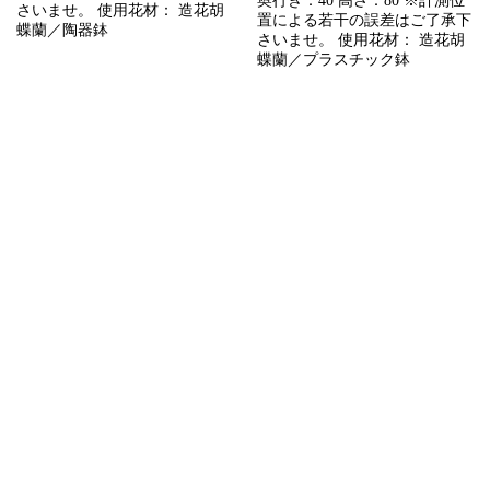
奥行き：40 高さ：80 ※計測位
さいませ。 使用花材： 造花胡
置による若干の誤差はご了承下
蝶蘭／陶器鉢
さいませ。 使用花材： 造花胡
蝶蘭／プラスチック鉢