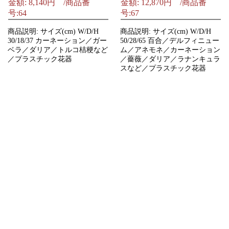
金額: 8,140円 /商品番
金額: 12,870円 /商品番
号:64
号:67
商品説明: サイズ(cm) W/D/H
商品説明: サイズ(cm) W/D/H
30/18/37 カーネーション／ガー
50/28/65 百合／デルフィニュー
ベラ／ダリア／トルコ桔梗など
ム／アネモネ／カーネーション
／プラスチック花器
／薔薇／ダリア／ラナンキュラ
スなど／プラスチック花器